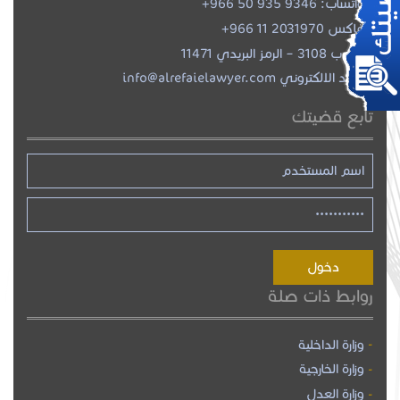
واتساب:
+966 50 935 9346
فاكس 2031970 11 966+
ص.ب 3108 – الرمز البريدي 11471
البريد الالكتروني info@alrefaielawyer.com
تابع قضيتك
روابط ذات صلة
وزارة الداخلية
وزارة الخارجية
وزارة العدل