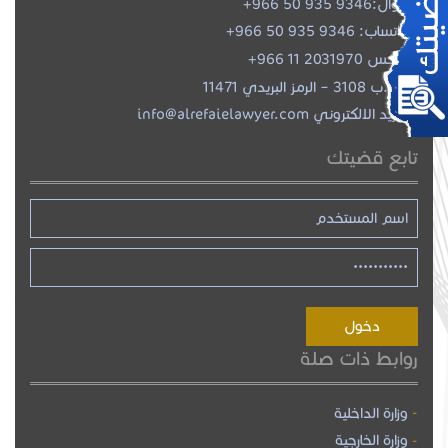
جوال:
+966 50 935 9346
واتساب:
+966 50 935 9346
فاكس 2031970 11 966+
ص.ب 3108 – الرمز البريدي 11471
البريد الالكتروني info@alrefaielawyer.com
تابع قضيتك
روابط ذات صلة
وزارة الداخلية
وزارة الخارجية