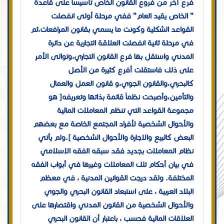
فرع آخر من فروع القانون الخاص تأسيسا على قاعدة
” الخاص يقيد العام” ففي مرحلة أولى انفصلت
القواعد الشكلية وكونت ما يسمي بقانون المرافعات،ثم
في مرحلة ثانية انفصلت العلاقة التجارية عن دائرة
المدني واستقل بها فرع القانون التجاري،وتوالى الأمر
على ذلك فاستقلت أفرع كثيرة من الأصل
كالبحري،والقانون الجوي،و قانون العمل والعمال
والتأمين،وأصبحت نظماً قائمة بذاتها وتعريفه[ هو
مجموعة القواعد التي تنظم المعاملات المالية
والأحوال الشخصية لأفراد المجتمع الخاصة مع بعضهم
البعض كالبيع والإجارة والأحوال الشخصية ].ولم يأتي
نظام المعاملات بجديد فقد سبقه الفقه الإسلامي
في بيان أحكام تلك المعاملات وغيرها في أبواب الفقه
المختلفة. ولقد درجت القوانين المدنية ، في معظم
البلاد العربية ، على استبعاد القانون البحري والجوي
والأحوال الشخصية من القانون المدني واقتصارها على
العلاقات المالية فحسب ، باعتبار أن القانون البحري