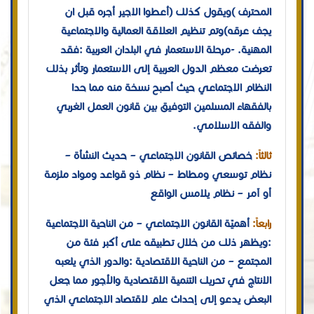
المحترف )ويقول كذلك (أعطوا الاجير أجره قبل ان
يجف عرقه)وتم تنظيم العلاقة العمالية والاجتماعية
المهنية. -مرحلة الاستعمار في البلدان العربية :فقد
تعرضت معظم الدول العربية إلى الاستعمار وتأثر بذلك
النظام الاجتماعي حيث أصبح نسخة منه مما حدا
بالفقهاء المسلمين التوفيق بين قانون العمل الغربي
والفقه الاسلامي.
ثالثاً:
خصائص القانون الاجتماعي – حديث النشأة –
نظام توسعي ومطاط – نظام ذو قواعد ومواد ملزمة
أو آمر – نظام يلامس الواقع
رابعاً:
أهميّة القانون الاجتماعي – من الناحية الاجتماعية
:ويظهر ذلك من خلال تطبيقه على أكبر فئة من
المجتمع – من الناحية الاقتصادية :والدور الذي يلعبه
الانتاج في تحريك التنمية الاقتصادية والأجور مما جعل
البعض يدعو إلى إحداث علم لاقتصاد الاجتماعي الذي