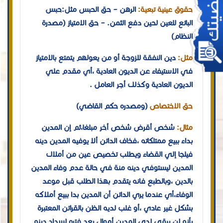
حقوق عينية تبعية:
الرهن – حق الحبس مثل:حبس
البائع للعين لحين دفع الثمن. – حق الامتياز (مصدرة
النظام)
مثل:
دين النفقة للزوجة أو من يعولهم يتمتع بالامتياز
في الاستيفاء عن الديون العادية ،أي مقدم علي
الديون العادية وكذلك أجر العامل .
حق الاختصاص
(ومصدره حكم القاضي)
مثال:
شخص أقرض شخص أخر مبلغا،ثم إن المدين
بداء ببيع ممتلكاته ،فخاف الدائن ألا يوفيه المدين دينه
فيلجا إلي القضاء ويطلب تخصيص عين من أملاك
المدين ليستوفي دينه منة في حالة عدم وفاء المدين
بالدين ،وبالطبع فإنه يتقدم بهذا الطلب قبل موعد
الوفاء،أي عندما يري الدائن أن المدين بدا ببيع أملاكه
بشكل غير عادي ،أو غلب لديه الظن بالقرائن المعتبرة
بأنه لن يبقى لدى المدين أموال بعد فتره لسداد دينه