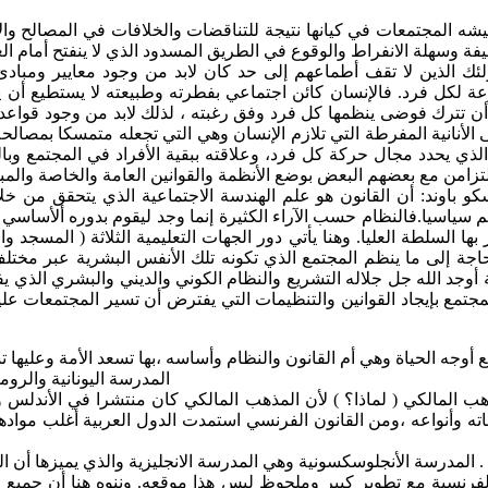
يشه المجتمعات في كيانها نتيجة للتناقضات والخلافات في المصالح والأ
 وسهلة الانفراط والوقوع في الطريق المسدود الذي لا ينفتح أمام الع
لئك الذين لا تقف أطماعهم إلى حد كان لابد من وجود معايير ومبادئ 
لكل فرد. فالإنسان كائن اجتماعي بفطرته وطبيعته لا يستطيع أن يعت
أن تترك فوضى ينظمها كل فرد وفق رغبته ، لذلك لابد من وجود قواعد
لأنانية المفرطة التي تلازم الإنسان وهي التي تجعله متمسكا بمصالحه
لذي يحدد مجال حركة كل فرد، وعلاقته ببقية الأفراد في المجتمع وبال
تزامن مع بعضهم البعض بوضع الأنظمة والقوانين العامة والخاصة والمبن
 باوند: أن القانون هو علم الهندسة الاجتماعية الذي يتحقق من خلال
م سياسيا.فالنظام حسب الآراء الكثيرة إنما وجد ليقوم بدوره ألأس
أمر بها السلطة العليا. وهنا يأتي دور الجهات التعليمية الثلاثة ( المس
إلى ما ينظم المجتمع الذي تكونه تلك الأنفس البشرية عبر مختلف أط
شرية أوجد الله جل جلاله التشريع والنظام الكوني والديني والبشري الذ
جتمع بإيجاد القوانين والتنظيمات التي يفترض أن تسير المجتمعات عليه
المدرسة اليونانية والروما
هب المالكي ( لماذا؟ ) لأن المذهب المالكي كان منتشرا في الأندلس 
اته وأنواعه ،ومن القانون الفرنسي استمدت الدول العربية أغلب موادها
المدرسة الأنجلوسكسونية وهي المدرسة الانجليزية والذي يميزها أن المادة النظامية أو القانونية توضع بناء على الواقعة وليس العكس .
فرنسية مع تطوير كبير وملحوظ ليس هذا موقعه. وننوه هنا أن جميع 