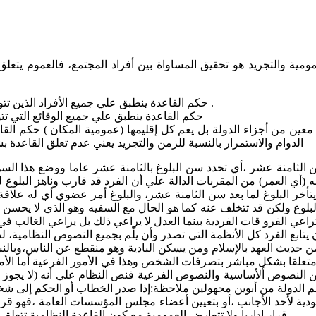
مومية والتجريد هو تحقيق المساواة بين أفراد المجتمع، فالعموم يتعلق
حكم القاعدة ينطبق علي جميع الأفراد الذين تتوفر فيهم الصفات المحددة بها(عمومية التطبيق علي كل الأفراد) .
حكم القاعدة ينطبق علي جميع الوقائع التي تتو
عين من أجزاء الدولة بل يعم كل إقليمها (عمومية المكان ) حكم الق
الدوام والاستمرار بالنسبة للزمن والتجريد يعني عدم تعلق القاعدة 
ن الثامنة عشر ،أي تحدد سن البلوغ بالثامنة عشر عاما ووضع هذا السن
أي العمر) من المقربات الدالة علي أن الفرد قد قارب وناهز البلوغ لذ
يتأخر البلوغ لما بعد سن الثامنة عشر، والبلوغ أمر عضوي أي له علاق
بالبلوغ ولكن قد تتخلف عنه كما هو الحال مع السفيه وهو الذي لا يحسن ا
تراعي الفرو قات الفردية بينما العدل لا يراعي ذلك بل يراعي الغالب في
 أن يتابع الفرد كل الأنظمة التي تصدر وأن يلّم بجميع النصوص النظامية،
ر من حديث العهد بالإسلام ومن يسكن البادية وهو منقطع عن الناس،وبا
ن متعلقا بشكل مباشر بتصرفات الشخص وهذا في الأمور الفرعية أما الأم
بين النصوص ألأساسية والنصوص الفرعية فنص النظام علي أنه (لا يجوز ل
م الدولة من أبوين مجهولين ملاحظة:إذا صدر الخطاب أو الحكم إلى شخص
ية لأحد الأجانب ،أو بتعيين أعضاء مجلس المؤسسات العامة ،فهو قرار ي
قرار إداريا ولا تتعارض العمومية مع كون القاعدة النظامية تتعلق بطائفة معينه تنظم شؤونهم ومصالحهم كنصوص نظام العمل والعمال،