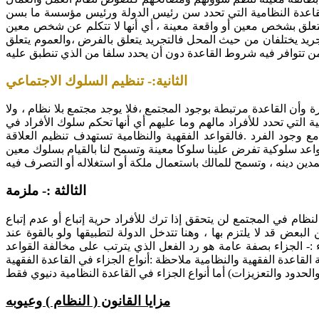
لقاعدة النظامية التي تحدد سن رئيس الدولة ورئيس مؤسسة ما بسن
ا يتعلق بشخص معين أو واقعة معينة ، أي أنها لا تتكلم عن شخص معين
لتجريد يختلفان من حيث المحل فالتجريد يتعلق بالفرض ،والعموم يتعلق
 من تتوافر فيه شروط القاعدة دون أن يحدد سلفا من الذي تنطبق عليه
الثانية:- تنظيم السلوك الاجتماعي
وأن القاعدة مرتبطة بوجود المجتمع ،فلا يوجد مجتمع بلا نظام ، ولا
ة التي تحدد للأفراد مالهم وما عليهم أي أنها تحكم سلوك الأفراد في
ع وجود الفرد .فالقواعد الفقهية والنظامية تستهدف تنظيم العلاقة
واعد سلوكية تفرض علينا سلوكا معينة وتسمح لنا بالقيام بسلوك معين
لمدين دينه ، وتسمح للمالك باستعمال ملكة أو استغلاله أو التصرف فيه
الثالثة :- ملزمة
لنظام في المجتمع لن يتحقق إذا ترك للأفراد حرية إتباع أو عدم إتباع
 البعض قد لا يلتزم بها ، وهنا تتدخل الدولة لتطبيقها ولو بالقوة عند
اء :- الجزاء بصفة عامة هو رد الفعل الذي يترتب على مخالفة القواعد
القاعدة الفقهية والنظامية ملاحظة :أنواع الجزاء في القاعدة الفقهية
لحدود والتعزيزات) أما أنواع الجزاء في القاعدة النظامية دنيوي فقط
مزايا القانون ( النظام ) وعيوبه