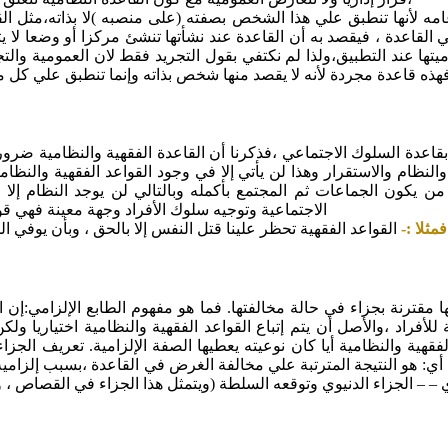
مه لأنها تنطبق علي هذا الشخص بصفته (على منصبه )لا بذاته،مثل ا
في القاعدة ، فيقصد به أن القاعدة عند نشأتها تنشئ مركزا أو وضعا ل
وميتها عند التطبيق،ولذا لم نكتفي بقول التجريد فقط لان العمومية وا
ز،فهذه قاعدة مجردة لأنه لا يقصد منها شخص بذاته وإنما تنطبق علي كل
اعدة السلوك الاجتماعي ،فذكرنا أن القاعدة الفقهية والنظامية ضرورة 
النظام والاستقرار وهذا لن يأتي إلا في وجود القواعد الفقهية والنظامي
ن يكون الجماعات ثم المجتمع بأكمله وبالتالي لن يوجد النظام إلا م
الاجتماعية وتوجيه سلوك الأفراد وجهة معينة فهي ق
فمثلا :-
القواعد الفقهية تحظر علينا قتل النفس إلا بالحق ، وبأن يوفي ا
ا مقترنة بجزاء في حالة مخالفتها. فما هو مفهوم الطابع الإلزامي:إن ا
للأفراد ،والأصل أن يتم إتباع القواعد الفقهية والنظامية اختياريا ولكن
الفقهية والنظامية أيا كان نوعيته يعطيها الصفة الإلزامية. تعريف الجز
أي: هو النتيجة المترتبة علي مخالفة الغرض في القاعدة ،بسبب إلزامية 
– – الجزاء الدنيوي وتوقعه السلطة (ويتمثل هذا الجزاء في القصاص ، وا