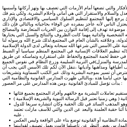
فكار والتي تضعها أمام الأزمات التي تعصف بها وتهز أركانها وأسسها
دل والسلام والاستقرار التي هي أماني وأحلام البشرية. ولكي يتم فك
يرجع إليها المجتمع لتنظيم السلوك السياسي والاقتصادي والإداري
زل الناس لأنه عاجز بمفرده عن الوفاء بحاجياته وبالتالي فإن ذلك
 موضوعة تهدف إلى إقامة التوازن بين الحريات المتعارضة والمصالح
 الشخصية والذاتية مهما كانت الظروف والنتائج والسبل التي يختارها
دولة، وعلاقته بالشأن العام في المجتمع،لذلك شرع الله ورسوله لنا
ية على الأسس التي شرعها الله سبحانه وتعالى لدى الدولة الإسلامية
ه تنظيم العلاقات الإنسانية في المجتمع المنظم سياسيا أو الضبط
اسي في حفظ لحمة المجتمع والحفاظ على استقراره وتماسكه عن طريق
جد والمدرسة والمنزل)في التربية السليمة وزرع النظام في نفوس الجميع
يافها ومذاهبها وأديانها ،ننقل الآن لكم تلك الأسس التي يجب أن
ي يفترض أن تسير بموجبه البشرية وذلك عبر الكتب السماوية وتشريعات
ا حتى أيامنا هذه ،وبالتالي ظهرت المدارس القانونية والنظامية التي
بدأت تؤصل للمبادئ القانونية ،ومن هذه المدارس على مر العصور :
نية ( وهي زمنيا تعتبر قبل الرسالة النبوية والشريعة الإسلامية )
وهو المذهب السائد في تلك الحقبة وكان انتشاره سريعا للدول
 أثنا حقبة العلمنة والبعد عن الدين والتي للأسف مازلت تعتمد
عليه .
المدارس بغض النظر عن تأصيلها قامت بعمل تصنيف لقوانينها