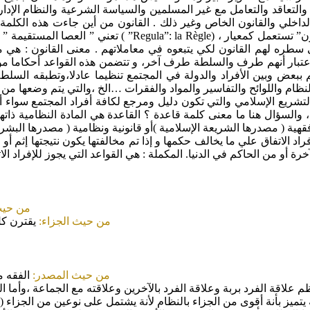
لتعاقد والتعامل مع غير المسلمين والسياسة الشرعية والنظام الإداري 
الداخلي والقانون الخاص وغير ذلك . القانون من أين جاءت هذه الكلمة
ه لهم القانون لكي يتبعوه في معاملاتهم . معنى القانون : هي مجم
باعتبار أنهم طرف والسلطة طرف آخر، و تتضمن هذه القواعد أحكاما مو
اد والنظام واللوائح والتفاسير والمواد والفقرات …الخ ،والتي يتم و
لتشريع الإسلامي والتي تكون دليل ومرجع لكافة أفراد المجتمع سواء 
والسؤال هنا ما معنى كلمة قاعدة ؟ القاعدة هي المادة النظامية ذاتها
ا فقهية ( مصدرها الشريعة الإسلامية )أو قانونية ونظامية ( مصدرها البش
راد الاتفاق علي ما يخالف حكمها و إذا تم مخالفتها يكون نتيجتها إثم أو 
خرة أو من الحاكم في الدنيا. المكملة : هي القواعد التي يجوز للإفراد الا
من حيث
من حيث الجزاء:
يقترن كل 
من حيث المصدر:
الفقه م