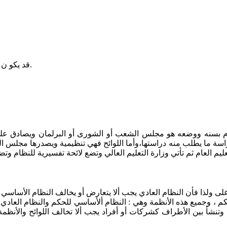
قد يكو ن بطبيعته ناقصا بعكس الفقه الإسلامي فهو تشريع متكامل.
قوم بسنه ووضعه هو مجلس الشعب أو الشورى أو البرلمان ويصادق عليه
ة ما يطلب منه دراستها،وأما اللوائح فهي تنظيمية ويصدرها مجلس الشو
الأعلى ولذا فأن النظام العادي يجب ألا يتعارض أو يخالف النظام الأساس
م ، وجميع هذه الأنظمة وهي : النظام ألأساسي للحكم والنظام العادي 
 وتنشأ بين الأطراف كشركات أو أفراد يجب ألا تخالف اللوائح والأنظم