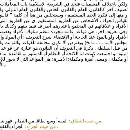
ولكن باختلاف المسميات فتجد في الشريعة الإسلامية باب المعاملات وا
تصنيف آخر كالقانون العام والقانون الخاص والقانون العام الدولي و
لقياس انحراف الأشخاص عن الطريق المستقيم أي عن الطريق التي سطر
الأفراد و علاقاتهم في المجتمع باعتبارهم أطراف فيما بينهم وكذلك 
الأفراد ولو بالقوة عند الحاجة أو الاقتضاء. شرح التعريف : أي المو
مجلس الأمة ……..الخ) ويفترض ألا تكون مخالفة للقواعد والثوابت وا
من قبل السلطة . ذكرنا في التعريف أن القانون هو عبارة عن قواعد ، 
البنود لو اجتمعت كونت لنا اللائحة أو النظام أو الدستور ،والقاعدة إم
أو مكملة ، ومعنى آمرة ومكملة: الآمـرة : هي القواعد التي لا يجوز للإف
والآ
الفقه أوسع نطاقا من النظام ،فهو ينظم علاقة الفرد بربة وعلاقة الفرد بالآخرين وعلاقته مع الجماعة ،وأما النظام فهو ينظم علاقة الفرد بالآخرين وعلاقته مع الجماعة فقط .
من حيث النطاق :
الجزاء بالفقه يتميز بأنة أقوى من الجزاء بالنظام لأنة يشتمل على نوعين من الجزاء (الدنيوي- الأخروي ) أما النظام فلا يشتمل إلا علي الجزاء الدنيوي .
من حيث الجزاء :