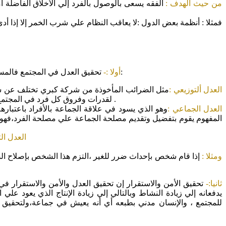
من حيث الهدف :
الفقه يسعى بالوصول بالفرد إلي الأخلاق الفاضلة أ
فمثلا :
أنظمة بعض الدول :لا يعاقب النظام علي شرب الخمر إلا إذا أدى
تحقيق العدل في المجتمع فالمساواة جوهر العدل فإذا ما تحققت المساواة بين أفراد المجتمع تحقق العدل وإذا تحقق العدل تحقق الأمن والرخاء.وينقسم العدل إلي ثلاث أنواع:
أولا :-
العدل ألتوزيعي :
مثل الضرائب المأخوذة من شركة كبري تختلف عن شركة
لقدرات وفروق كل فرد في المجتمع وهو الذي يبرر لنا عدم المساواة المطلقة بين الأفراد في المجتمع أمام تولي الوظائف العامة وكذا دفع الضرائب وكذا الأعباء المعيشية .
العدل الجماعي :
وهو الذي يسود في علاقة الجماعة بالأفراد باعتبا
المفهوم يقوم بتفضيل وتقديم مصلحة الجماعة علي مصلحة الفرد،فهو أ
العدل الت
ومثلا :
إذا قام شخص بإحداث ضرر للغير ،التزم هذا الشخص بإصلاح الض
ثانيا:-
تحقيق الأمن والاستقرار إن تحقيق العدل والأمن والاستقرار في
يدفعانه إلي زيادة النشاط وبالتالي إلي زيادة الإنتاج الذي يعود عل
للمجتمع ، والإنسان مدني بطبعه أي أنه يعيش في جماعة،ولتحقيق رغ