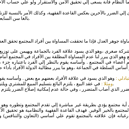
ما النظام فأنة يسعى إلي تحقيق الأمن والاستقرار ولو علي حساب الأ
 إلي الضرر بالآخرين بعكس القاعدة الفقهية، وكذلك الأمر بالنسبة للز
بالغا سن السابعة عشر فإنه لا يعاقب إلا إذا حصلت الواقعة علي فراش الزوجية.
 صغرى ،وهو الذي يسود علاقة الفرد بالجماعة ويهيمن على توزيع الأ
رهم أعضاء في المجتمع . وأساسه يقوم بالنظر إلي الفرد باعتباره ج
ساس السلطة في الجماعة ،وهو ما يبرر مطالبة الدولة الأفراد بأداء 
بادلي :
وهو الذي يسود في علاقة الأفراد بعضهم مع بعض . وأساسه يقوم ع
في عقد البيع ، يلتزم البائع بتسليم المبيع للمشتري ويلتزم المشتري بدفع ثمن المبيع على أن يكون مساويا لقيمته تماما.
ومثلا :
رر الذي أصاب المتضرر ، وفي حالة عدم إمكانية إصلاح الضرر يلتزم ا
 أية مجتمع يؤدي بطريقة غير مباشرة إلي تقدم المجتمع وتطوره وهو م
ي المجتمع بالخير الوفير. فهدف القاعدة الفقهية والنظامية هو تحقيق 
باته فإن علاقته بالمجتمع تقوم علي أساسي (التعاون والتنافس) ول