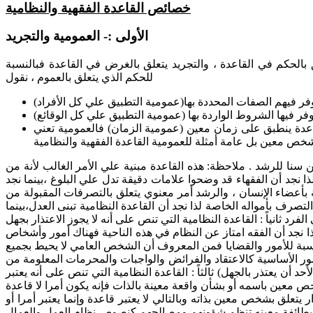
خصائص القاعدة الفقهية والنظامية
الأولى :- العمومية والتجريد
 بالحكم في القاعدة ، والتجريد يتعلق بالغرض في القاعدة فبالنسبة
للحكم الذي يتعلق بالعموم ، نقول
فر فيها الشروط الواردة بها (عمومية التطبيق علي كل الوقائع)
اعدة ينطبق على زمان معين (عمومية الزمان) فالعمومية تعني
بشخص معين بل عامة أمثلة للعمومية القاعدة الفقهية والنظامية
 سنا للرشد . ملاحظة: هذه القاعدة مبنية علي الأمر الغالب لأنة من
ا نجد أن الفقهاء قد وضحوا علامات دقيقة تدل علي البلوغ ،بينما نجد
ة بأعضاء الإنسان ، والرشد أمر معنوي يتعلق بالتصرفات المقبولة من
لتصرف بأمواله الخاصة لذا نجد أن القاعدة النظامية تبنى العدل،بينما
 الفرد
ثانياً :
القاعدة النظامية التي تنص على أنه لا يجوز الاعتذار بجهل
 لذا نجد أن الفقه امتاز عن النظام في هذه الناحية فهناك أمور وأشخاص
لنسبة للأمور والقضايا فمن المعروف أن الشخص العامي لا يحيط بجميع
ور الأساسية كالاعتقاد والفرائض والواجبات والمحرمات المعلومة من
أحد أن يعتذر بالجهل)
ثالثاً :
القاعدة النظامية التي تنص على أنه يعتبر
 معين باسمه أو بشأن واقعة معينة بالذات فإنه يكون أمرا لا قاعدة
تعلق بشخص معين بذاته وبالتالي لا يعتبر قاعدة وإنما يعتبر أمرا أو