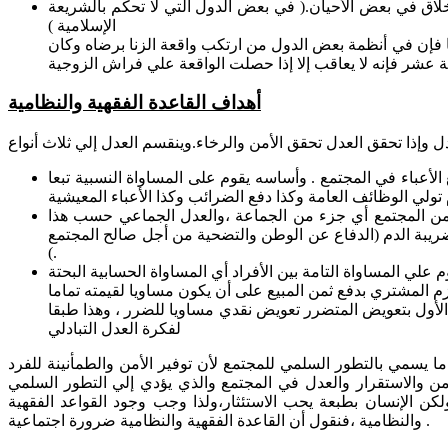
خلاق في بعض الأحيان.( في بعض الدول التي لا تحكم بالشريعة
الإسلامية )
نا فإن في أنظمة بعض الدول من ارتكب واقعة الزنا برضاه وكان
أهداف القاعدة الفقهية والنظامية
عباء في المجتمع . وأساسه يقوم على المساواة النسبية تبعا
زء من المجتمع أي جزء من الجماعة ،والعدل الجماعي حسب هذا
ضريبة الدم (الدفاع عن الوطن والتضحية من أجل صالح المجتمع
).
لي المساواة التامة بين الأفراد أي المساواة الحسابية البحتة
لأول بتعويض المتضرر تعويض نقدي مساويا للضرر ، وهذا طبقا
لفكرة العدل التبادلي
ا يسمي بالتطور السلمي للمجتمع لأن توفير الأمن والطمأنينة للفرد
الأمن والاستقرار والعدل في المجتمع والذي يؤدي إلي التطور السلمي
كن الإنسان بطبعة يحب الاستئثار،ولذا وجب وجود القواعد الفقهية
والنظامية ،فنقول أن القاعدة الفقهية والنظامية ضرورة اجتماعية .