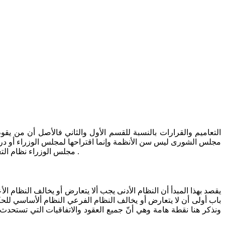
التعاميم والقرارات بالنسبة للقسم الأول والثاني فالأصل أن من ي
مجلس الشورى ليس سن الأنظمة وإنما اقتراحها لمجلس الوزراء أو دراس
مجلس الوزراء نظام التعليم العام ثم تأتي وزارة التعليم العالي وتضع لائحة تفسيرية للنظام وتضع بعض التفريعات البسيطة التي لا يسع للنظام أن يقوم بوضعها .
يقصد بهذا المبدأ أن النظام الأدنى يجب ألا يتعارض أو يخالف النظام 
باب أولى أن لا يتعارض أو يخالف النظام الفرعي النظام ألأساسي للحك
ونذكر هنا نقطة هامة وهي أنّ جميع العقود والاتفاقيات التي تستحدث