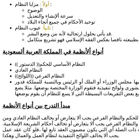
مزايا النظام :
أولاً :
الوضوح
سرعة ألإنشاء والتعديل
توحيد الأحكام في جميع أنحاء البلاد
عيوب النظام :
ثانياً:
قد يأتي بحلول ارتجالية لأنه من وضع البشر.
أنواع ألأنظمة في المملكة العربية ألسعودية
النظام الأساسي للحكم(( الدستور ))
النظام العادي
النظام الفرعي ((اللوائح))
ا مجلس الوزراء أو الملك أو الرئيس وبالنسبة للمملكة فدور
رى ولوائح تنفيذية فتقوم الوزارة المختصة بوضعها. مثلا يضع
مبدأ التدرج بين أنواع الأنظمة
ي للحكم والنظام الفرعي يجب ألا يتعارض أو يخالف النظام العادي ومن
والنظام الفرعي يجب ألا يتعارض أو تخالف أحكام الشريعة الإسلامية.
ة ذات الصلة أي التي يكون مضمون العقد تابع لها ،فلو كان عقد عمل
يجب ألا يخالف اللوائح التنفيذية لنظام العمل والعمال وهكذا.