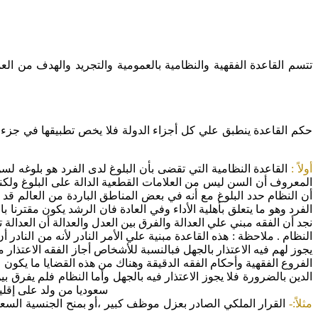
تتسم القاعدة الفقهية والنظامية بالعمومية والتجريد والهدف من الع
حكم القاعدة ينطبق علي كل أجزاء الدولة فلا يخص تطبيقها في جزء م
أولاً :
القاعدة النظامية التي تقضى بأن البلوغ لدى الفرد هو بلوغه لس
المعروف أن السن ليس من العلامات القطعية الدالة على البلوغ ولكنه (
أن النظام حدد البلوغ مع أنه في بعض المناطق الباردة من العالم قد 
الفرد وهو ما يتعلق بأهلية الأداء وفي العادة فان الرشد يكون مقترنا 
نجد أن الفقه مبني علي العدالة والفرق بين العدل والعدالة أن العدالة 
النظام . ملاحظة : هذه القاعدة مبنية علي الأمر النادر لأنه من النادر
يجوز لهم فيه الاعتذار بالجهل فبالنسبة للأشخاص أجاز الفقه الاعتذا
الفروع الفقهية وأحكام الفقه الدقيقة وهناك من هذه القضايا ما يكو
الدين بالضرورة فلا يجوز الاعتذار فيه بالجهل وأما النظام فلم يفرق 
سعوديا من ولد على إقلي
مثلاً:-
القرار الملكي الصادر بعزل موظف كبير ،أو بمنح الجنسية السعود