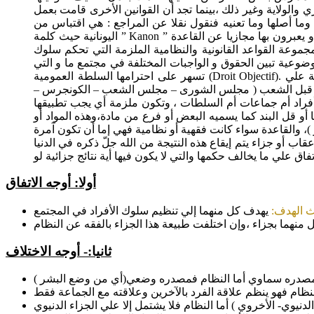
والولاية وغير ذلك ،بينما تجد أن القوانين الأخرى قامت بعمل
 وما أصلها وما تعنيه فنقول نقلا عن المراجع : هي اقتباس من
اليونانية حيث كلمة ” Kanon ” تعني ” العصا المستقيمة ” و يعبرون بها مجازيا عن القاعدة ( ”Regula”: la Règle) ، و منها إلى فكرة الخط المستقيم ، ويستخلص من هذا أن كلمة ” قانـون” تستعمل كمعيار
وعة القواعد القانونية والنظامية الملزمة التي تحكم سلوك
ضوعية تبين الحقوق و الواجبات المختلفة في مجتمع ما و التي
تسهر على احترامها السلطة العمومية (Droit Objectif). وفي تعريف آخر: هي قواعد عامه مجردة تنظم سلوك الأفراد بعضهم ببعض وبين الأفراد والدولة في المجتمع تنظيما عادلا،وتطبقه السلطة علي
ضعها من قبل الشعب ( مجلس الشورى – مجلس الشعب – الكونجرس –
أفراد أم جماعات أم السلطات ، وتكون ملزمة أي يجب تطبيقها
 أو قل البند كما يسميه البعض أو فرع من مادة،وهذه المواد أو
ر )، والقاعدة سواء كانت فقهية أو نظامية فهي إما أن تكون آمرة
عقاب أو جزاء يتم إيقاع هذه النتيجة من الله جلّ ذكره في الدنيا
تفاق علي ما يخالف حكمها والتي لا يكون فيها أية نتائج جزائية لو
أولا: أوجه الاتفاق
 الهدف:
يهدف كل منهما إلي تنظيم سلوك الأفراد في المجتمع
منهما بجزاء ،وإن اختلفت طبيعة هذا الجزاء بالفقه عن النظام
ثانيا:- أوجه الاختلاف
صدره سماوي أما النظام فمصدره وضعي(أي من وضع البشر )