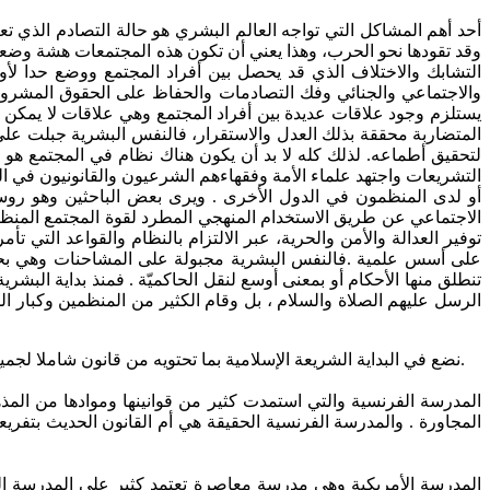
أحد أهم المشاكل التي تواجه العالم البشري هو حالة التصادم الذي تع
وقد تقودها نحو الحرب، وهذا يعني أن تكون هذه المجتمعات هشة وضعيفة
التشابك والاختلاف الذي قد يحصل بين أفراد المجتمع ووضع حدا لأو
والاجتماعي والجنائي وفك التصادمات والحفاظ على الحقوق المشروعة 
يستلزم وجود علاقات عديدة بين أفراد المجتمع وهي علاقات لا يمكن 
المتضاربة محققة بذلك العدل والاستقرار، فالنفس البشرية جبلت على ا
لتحقيق أطماعه. لذلك كله لا بد أن يكون هناك نظام في المجتمع هو ا
التشريعات واجتهد علماء الأمة وفقهاءهم الشرعيون والقانونيون في ال
أو لدى المنظمون في الدول الأخرى . ويرى بعض الباحثين وهو روسكو
الاجتماعي عن طريق الاستخدام المنهجي المطرد لقوة المجتمع المنظ
توفير العدالة والأمن والحرية، عبر الالتزام بالنظام والقواعد التي ت
على أسس علمية .فالنفس البشرية مجبولة على المشاحنات وهي بحاجة 
تنطلق منها الأحكام أو بمعنى أوسع لنقل الحاكميّة . فمنذ بداية الب
الرسل عليهم الصلاة والسلام ، بل وقام الكثير من المنظمين وكبار الم
نضع في البداية الشريعة الإسلامية بما تحتويه من قانون شاملا لجميع أوجه الحياة وهي أم القانون والنظام وأساسه ،بها تسعد الأمة وعليها تستقيم تعاملات البشرية مع خالقهم وأفراد المجتمع بجميع فئاتها.
المدرسة الفرنسية والتي استمدت كثير من قوانينها وموادها من المذ
المجاورة . والمدرسة الفرنسية الحقيقة هي أم القانون الحديث بتفريع
المدرسة الأمريكية وهي مدرسة معاصرة تعتمد كثير على المدرسة ال