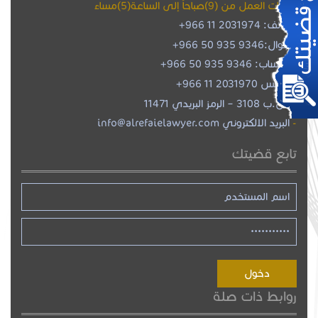
ساعات العمل من (9)صباحاً إلى الساعة(5)مساءً
هاتف: 2031974 11 966+
جوال:
+966 50 935 9346
واتساب:
+966 50 935 9346
فاكس 2031970 11 966+
ص.ب 3108 – الرمز البريدي 11471
البريد الالكتروني info@alrefaielawyer.com
تابع قضيتك
روابط ذات صلة