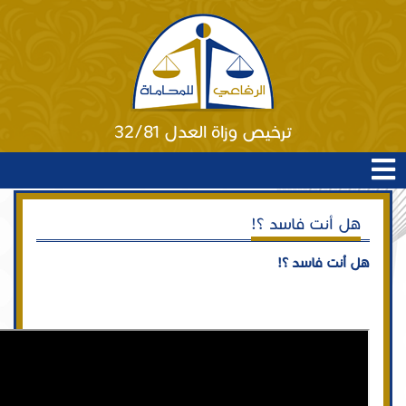
ترخيص وزاة العدل 32/81
هل أنت فاسد ؟!
هل أنت فاسد ؟!