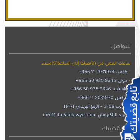
للتواصل
ساعات العمل من (9)صباحاً إلى الساعة(5)مساءً
هاتف: 2031974 11 966+
جوال:
+966 50 935 9346
واتساب:
+966 50 935 9346
فاكس 2031970 11 966+
ص.ب 3108 – الرمز البريدي 11471
البريد الالكتروني info@alrefaielawyer.com
تابع قضيتك